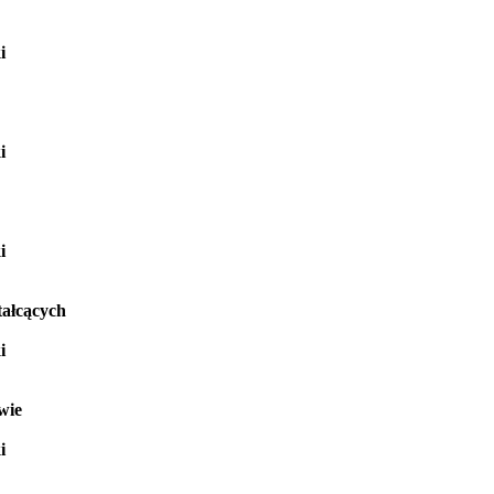
i
i
i
tałcących
i
wie
i