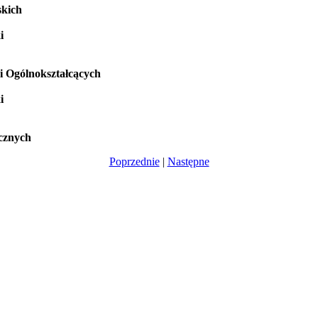
skich
i
i Ogólnokształcących
i
icznych
Poprzednie
|
Następne