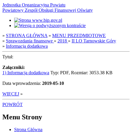
Jednostka Organizacyjna Powiatu
Powiatowy Zespół Obsługi Finansowej Oświaty
»
STRONA GŁÓWNA
»
MENU PRZEDMIOTOWE
»
Sprawozdania finansowe
»
2018
»
II LO Tarnowskie Góry
»
Informacja dodatkowa
Tytuł:
Załączniki:
1) Informacja dodatkowa
Typ: PDF, Rozmiar: 3053.38 KB
Data wprowadzenia:
2019-05-10
WIĘCEJ
»
POWRÓT
Menu Strony
Strona Główna