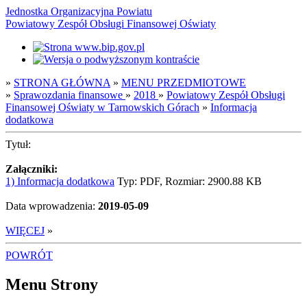
Jednostka Organizacyjna Powiatu
Powiatowy Zespół Obsługi Finansowej Oświaty
»
STRONA GŁÓWNA
»
MENU PRZEDMIOTOWE
»
Sprawozdania finansowe
»
2018
»
Powiatowy Zespół Obsługi
Finansowej Oświaty w Tarnowskich Górach
»
Informacja
dodatkowa
Tytuł:
Załączniki:
1) Informacja dodatkowa
Typ: PDF, Rozmiar: 2900.88 KB
Data wprowadzenia:
2019-05-09
WIĘCEJ
»
POWRÓT
Menu Strony