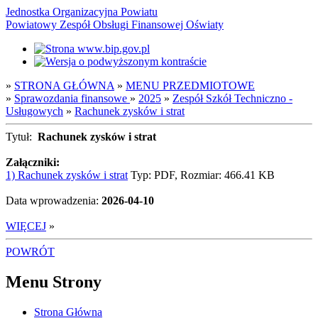
Jednostka Organizacyjna Powiatu
Powiatowy Zespół Obsługi Finansowej Oświaty
»
STRONA GŁÓWNA
»
MENU PRZEDMIOTOWE
»
Sprawozdania finansowe
»
2025
»
Zespół Szkół Techniczno -
Usługowych
»
Rachunek zysków i strat
Tytuł:
Rachunek zysków i strat
Załączniki:
1) Rachunek zysków i strat
Typ: PDF, Rozmiar: 466.41 KB
Data wprowadzenia:
2026-04-10
WIĘCEJ
»
POWRÓT
Menu Strony
Strona Główna