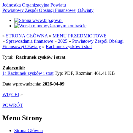
Jednostka Organizacyjna Powiatu
Powiatowy Zespół Obsługi Finansowej Oświaty
»
STRONA GŁÓWNA
»
MENU PRZEDMIOTOWE
»
Sprawozdania finansowe
»
2025
»
Powiatowy Zespół Obsługi
Finansowej Oświaty
»
Rachunek zysków i strat
Tytuł:
Rachunek zysków i strat
Załączniki:
1) Rachunek zysków i strat
Typ: PDF, Rozmiar: 461.41 KB
Data wprowadzenia:
2026-04-09
WIĘCEJ
»
POWRÓT
Menu Strony
Strona Główna