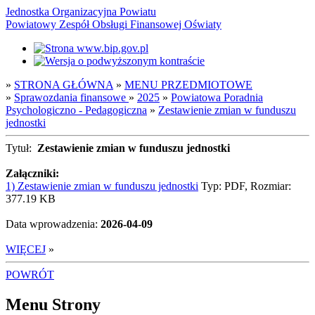
Jednostka Organizacyjna Powiatu
Powiatowy Zespół Obsługi Finansowej Oświaty
»
STRONA GŁÓWNA
»
MENU PRZEDMIOTOWE
»
Sprawozdania finansowe
»
2025
»
Powiatowa Poradnia
Psychologiczno - Pedagogiczna
»
Zestawienie zmian w funduszu
jednostki
Tytuł:
Zestawienie zmian w funduszu jednostki
Załączniki:
1) Zestawienie zmian w funduszu jednostki
Typ: PDF, Rozmiar:
377.19 KB
Data wprowadzenia:
2026-04-09
WIĘCEJ
»
POWRÓT
Menu Strony