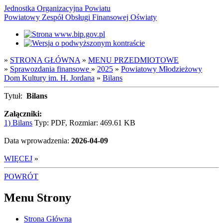
Jednostka Organizacyjna Powiatu
Powiatowy Zespół Obsługi Finansowej Oświaty
»
STRONA GŁÓWNA
»
MENU PRZEDMIOTOWE
»
Sprawozdania finansowe
»
2025
»
Powiatowy Młodzieżowy
Dom Kultury im. H. Jordana
»
Bilans
Tytuł:
Bilans
Załączniki:
1) Bilans
Typ: PDF, Rozmiar: 469.61 KB
Data wprowadzenia:
2026-04-09
WIĘCEJ
»
POWRÓT
Menu Strony
Strona Główna