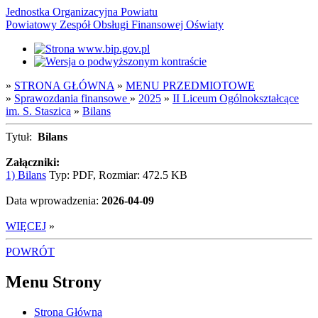
Jednostka Organizacyjna Powiatu
Powiatowy Zespół Obsługi Finansowej Oświaty
»
STRONA GŁÓWNA
»
MENU PRZEDMIOTOWE
»
Sprawozdania finansowe
»
2025
»
II Liceum Ogólnokształcące
im. S. Staszica
»
Bilans
Tytuł:
Bilans
Załączniki:
1) Bilans
Typ: PDF, Rozmiar: 472.5 KB
Data wprowadzenia:
2026-04-09
WIĘCEJ
»
POWRÓT
Menu Strony
Strona Główna