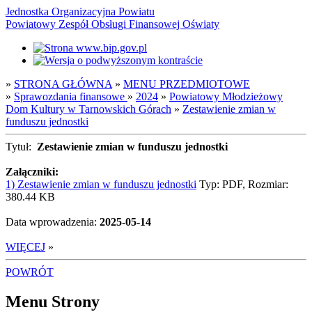
Jednostka Organizacyjna Powiatu
Powiatowy Zespół Obsługi Finansowej Oświaty
»
STRONA GŁÓWNA
»
MENU PRZEDMIOTOWE
»
Sprawozdania finansowe
»
2024
»
Powiatowy Młodzieżowy
Dom Kultury w Tarnowskich Górach
»
Zestawienie zmian w
funduszu jednostki
Tytuł:
Zestawienie zmian w funduszu jednostki
Załączniki:
1) Zestawienie zmian w funduszu jednostki
Typ: PDF, Rozmiar:
380.44 KB
Data wprowadzenia:
2025-05-14
WIĘCEJ
»
POWRÓT
Menu Strony