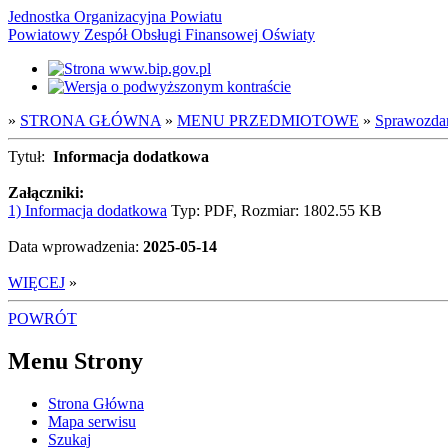
Jednostka Organizacyjna Powiatu
Powiatowy Zespół Obsługi Finansowej Oświaty
»
STRONA GŁÓWNA
»
MENU PRZEDMIOTOWE
»
Sprawozda
Tytuł:
Informacja dodatkowa
Załączniki:
1) Informacja dodatkowa
Typ: PDF, Rozmiar: 1802.55 KB
Data wprowadzenia:
2025-05-14
WIĘCEJ
»
POWRÓT
Menu Strony
Strona Główna
Mapa serwisu
Szukaj