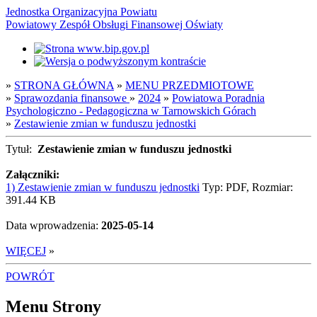
Jednostka Organizacyjna Powiatu
Powiatowy Zespół Obsługi Finansowej Oświaty
»
STRONA GŁÓWNA
»
MENU PRZEDMIOTOWE
»
Sprawozdania finansowe
»
2024
»
Powiatowa Poradnia
Psychologiczno - Pedagogiczna w Tarnowskich Górach
»
Zestawienie zmian w funduszu jednostki
Tytuł:
Zestawienie zmian w funduszu jednostki
Załączniki:
1) Zestawienie zmian w funduszu jednostki
Typ: PDF, Rozmiar:
391.44 KB
Data wprowadzenia:
2025-05-14
WIĘCEJ
»
POWRÓT
Menu Strony