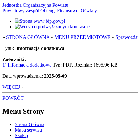
Jednostka Organizacyjna Powiatu
Powiatowy Zespół Obsługi Finansowej Oświaty
»
STRONA GŁÓWNA
»
MENU PRZEDMIOTOWE
»
Sprawozda
Tytuł:
Informacja dodatkowa
Załączniki:
1) Informacja dodatkowa
Typ: PDF, Rozmiar: 1695.96 KB
Data wprowadzenia:
2025-05-09
WIĘCEJ
»
POWRÓT
Menu Strony
Strona Główna
Mapa serwisu
Szukaj