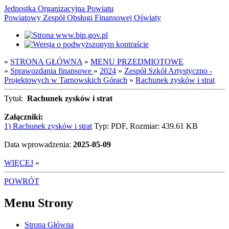
Jednostka Organizacyjna Powiatu
Powiatowy Zespół Obsługi Finansowej Oświaty
»
STRONA GŁÓWNA
»
MENU PRZEDMIOTOWE
»
Sprawozdania finansowe
»
2024
»
Zespół Szkół Artystyczno -
Projektowych w Tarnowskich Górach
»
Rachunek zysków i strat
Tytuł:
Rachunek zysków i strat
Załączniki:
1) Rachunek zysków i strat
Typ: PDF, Rozmiar: 439.61 KB
Data wprowadzenia:
2025-05-09
WIĘCEJ
»
POWRÓT
Menu Strony
Strona Główna