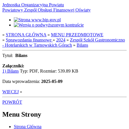
Jednostka Organizacyjna Powiatu
Powiatowy Zespół Obsługi Finansowej Oświaty
»
STRONA GŁÓWNA
»
MENU PRZEDMIOTOWE
»
Sprawozdania finansowe
»
2024
»
Zespół Szkół Gastronomiczno
- Hotelarskich w Tarnowskich Górach
»
Bilans
Tytuł:
Bilans
Załączniki:
1) Bilans
Typ: PDF, Rozmiar: 539.89 KB
Data wprowadzenia:
2025-05-09
WIĘCEJ
»
POWRÓT
Menu Strony
Strona Główna