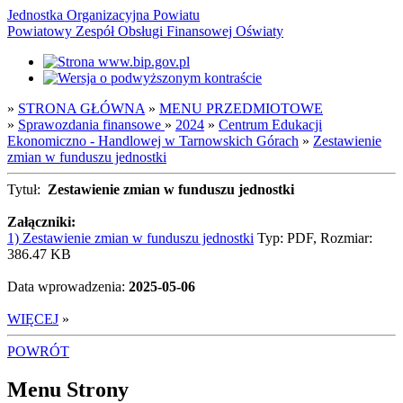
Jednostka Organizacyjna Powiatu
Powiatowy Zespół Obsługi Finansowej Oświaty
»
STRONA GŁÓWNA
»
MENU PRZEDMIOTOWE
»
Sprawozdania finansowe
»
2024
»
Centrum Edukacji
Ekonomiczno - Handlowej w Tarnowskich Górach
»
Zestawienie
zmian w funduszu jednostki
Tytuł:
Zestawienie zmian w funduszu jednostki
Załączniki:
1) Zestawienie zmian w funduszu jednostki
Typ: PDF, Rozmiar:
386.47 KB
Data wprowadzenia:
2025-05-06
WIĘCEJ
»
POWRÓT
Menu Strony