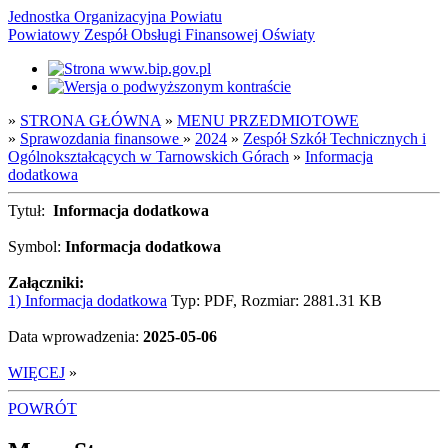
Jednostka Organizacyjna Powiatu
Powiatowy Zespół Obsługi Finansowej Oświaty
»
STRONA GŁÓWNA
»
MENU PRZEDMIOTOWE
»
Sprawozdania finansowe
»
2024
»
Zespół Szkół Technicznych i
Ogólnokształcących w Tarnowskich Górach
»
Informacja
dodatkowa
Tytuł:
Informacja dodatkowa
Symbol:
Informacja dodatkowa
Załączniki:
1) Informacja dodatkowa
Typ: PDF, Rozmiar: 2881.31 KB
Data wprowadzenia:
2025-05-06
WIĘCEJ
»
POWRÓT