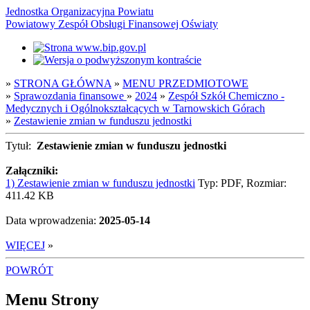
Jednostka Organizacyjna Powiatu
Powiatowy Zespół Obsługi Finansowej Oświaty
»
STRONA GŁÓWNA
»
MENU PRZEDMIOTOWE
»
Sprawozdania finansowe
»
2024
»
Zespół Szkół Chemiczno -
Medycznych i Ogólnokształcących w Tarnowskich Górach
»
Zestawienie zmian w funduszu jednostki
Tytuł:
Zestawienie zmian w funduszu jednostki
Załączniki:
1) Zestawienie zmian w funduszu jednostki
Typ: PDF, Rozmiar:
411.42 KB
Data wprowadzenia:
2025-05-14
WIĘCEJ
»
POWRÓT
Menu Strony