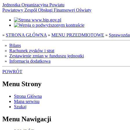
Jednostka Organizacyjna Powiatu
Powiatowy Zespół Obsługi Finansowej Oświaty
»
STRONA GŁÓWNA
»
MENU PRZEDMIOTOWE
»
Sprawozda
»
Bilans
»
Rachunek zysków i strat
»
Zestawienie zmian w funduszu jednostki
»
Informacja dodatkowa
POWRÓT
Menu Strony
Strona Główna
Mapa serwisu
Szukaj
Menu Nawigacji