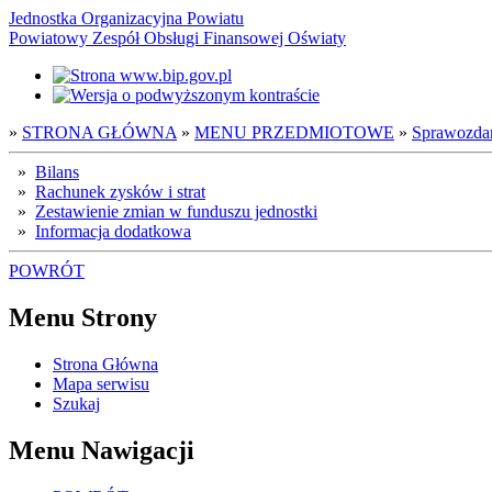
Jednostka Organizacyjna Powiatu
Powiatowy Zespół Obsługi Finansowej Oświaty
»
STRONA GŁÓWNA
»
MENU PRZEDMIOTOWE
»
Sprawozda
»
Bilans
»
Rachunek zysków i strat
»
Zestawienie zmian w funduszu jednostki
»
Informacja dodatkowa
POWRÓT
Menu Strony
Strona Główna
Mapa serwisu
Szukaj
Menu Nawigacji