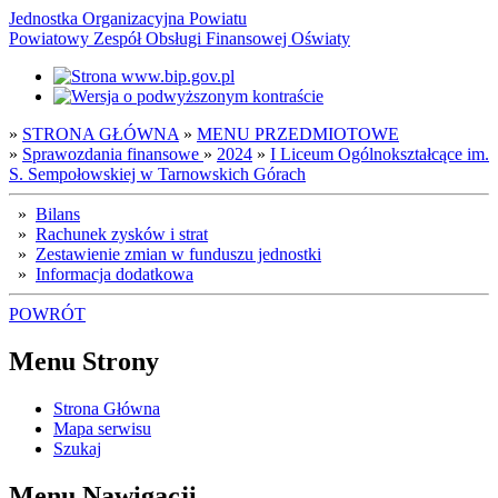
Jednostka Organizacyjna Powiatu
Powiatowy Zespół Obsługi Finansowej Oświaty
»
STRONA GŁÓWNA
»
MENU PRZEDMIOTOWE
»
Sprawozdania finansowe
»
2024
»
I Liceum Ogólnokształcące im.
S. Sempołowskiej w Tarnowskich Górach
»
Bilans
»
Rachunek zysków i strat
»
Zestawienie zmian w funduszu jednostki
»
Informacja dodatkowa
POWRÓT
Menu Strony
Strona Główna
Mapa serwisu
Szukaj
Menu Nawigacji