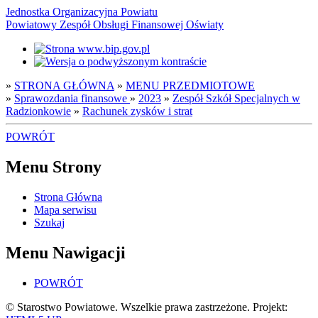
Jednostka Organizacyjna Powiatu
Powiatowy Zespół Obsługi Finansowej Oświaty
»
STRONA GŁÓWNA
»
MENU PRZEDMIOTOWE
»
Sprawozdania finansowe
»
2023
»
Zespół Szkół Specjalnych w
Radzionkowie
»
Rachunek zysków i strat
POWRÓT
Menu Strony
Strona Główna
Mapa serwisu
Szukaj
Menu Nawigacji
POWRÓT
© Starostwo Powiatowe. Wszelkie prawa zastrzeżone. Projekt: