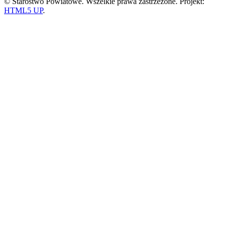
© Starostwo Powiatowe. Wszelkie prawa zastrzeżone. Projekt:
HTML5 UP
.