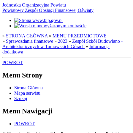
Jednostka Organizacyjna Powiatu
Powiatowy Zespół Obsługi Finansowej Oświaty
»
STRONA GŁÓWNA
»
MENU PRZEDMIOTOWE
»
Sprawozdania finansowe
»
2023
»
Zespół Szkół Budowlano -
Architektonicznych w Tarnowskich Górach
»
Informacja
dodatkowa
POWRÓT
Menu Strony
Strona Główna
Mapa serwisu
Szukaj
Menu Nawigacji
POWRÓT