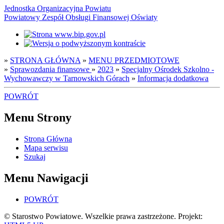
Jednostka Organizacyjna Powiatu
Powiatowy Zespół Obsługi Finansowej Oświaty
»
STRONA GŁÓWNA
»
MENU PRZEDMIOTOWE
»
Sprawozdania finansowe
»
2023
»
Specjalny Ośrodek Szkolno -
Wychowawczy w Tarnowskich Górach
»
Informacja dodatkowa
POWRÓT
Menu Strony
Strona Główna
Mapa serwisu
Szukaj
Menu Nawigacji
POWRÓT
© Starostwo Powiatowe. Wszelkie prawa zastrzeżone. Projekt: