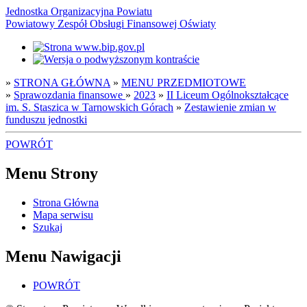
Jednostka Organizacyjna Powiatu
Powiatowy Zespół Obsługi Finansowej Oświaty
»
STRONA GŁÓWNA
»
MENU PRZEDMIOTOWE
»
Sprawozdania finansowe
»
2023
»
II Liceum Ogólnokształcące
im. S. Staszica w Tarnowskich Górach
»
Zestawienie zmian w
funduszu jednostki
POWRÓT
Menu Strony
Strona Główna
Mapa serwisu
Szukaj
Menu Nawigacji
POWRÓT