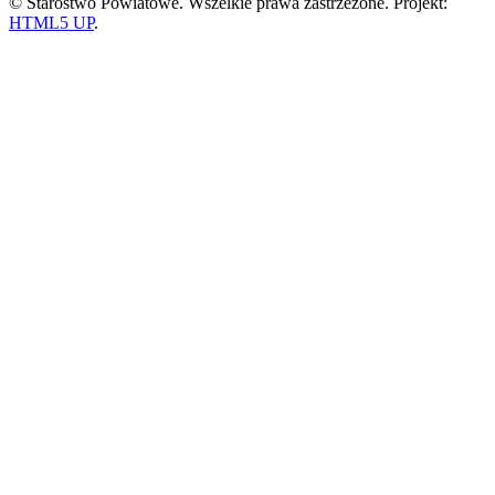
© Starostwo Powiatowe. Wszelkie prawa zastrzeżone. Projekt:
HTML5 UP
.