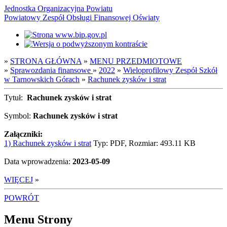
Jednostka Organizacyjna Powiatu
Powiatowy Zespół Obsługi Finansowej Oświaty
»
STRONA GŁÓWNA
»
MENU PRZEDMIOTOWE
»
Sprawozdania finansowe
»
2022
»
Wieloprofilowy Zespół Szkół
w Tarnowskich Górach
»
Rachunek zysków i strat
Tytuł:
Rachunek zysków i strat
Symbol:
Rachunek zysków i strat
Załączniki:
1) Rachunek zysków i strat
Typ: PDF, Rozmiar: 493.11 KB
Data wprowadzenia:
2023-05-09
WIĘCEJ
»
POWRÓT
Menu Strony