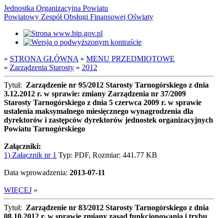
Jednostka Organizacyjna Powiatu
Powiatowy Zespół Obsługi Finansowej Oświaty
»
STRONA GŁÓWNA
»
MENU PRZEDMIOTOWE
»
Zarządzenia Starosty
»
2012
Tytuł:
Zarządzenie nr 95/2012 Starosty Tarnogórskiego z dnia
3.12.2012 r. w sprawie: zmiany Zarządzenia nr 37/2009
Starosty Tarnogórskiego z dnia 5 czerwca 2009 r. w sprawie
ustalenia maksymalnego miesięcznego wynagrodzenia dla
dyrektorów i zastępców dyrektorów jednostek organizacyjnych
Powiatu Tarnogórskiego
Załączniki:
1) Załącznik nr 1
Typ: PDF, Rozmiar: 441.77 KB
Data wprowadzenia:
2013-07-11
WIĘCEJ
»
Tytuł:
Zarządzenie nr 83/2012 Starosty Tarnogórskiego z dnia
08.10.2012 r. w sprawie zmiany zasad funkcjonowania i trybu