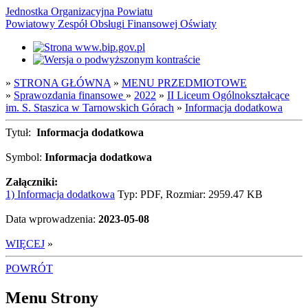
Jednostka Organizacyjna Powiatu
Powiatowy Zespół Obsługi Finansowej Oświaty
»
STRONA GŁÓWNA
»
MENU PRZEDMIOTOWE
»
Sprawozdania finansowe
»
2022
»
II Liceum Ogólnokształcące
im. S. Staszica w Tarnowskich Górach
»
Informacja dodatkowa
Tytuł:
Informacja dodatkowa
Symbol:
Informacja dodatkowa
Załączniki:
1) Informacja dodatkowa
Typ: PDF, Rozmiar: 2959.47 KB
Data wprowadzenia:
2023-05-08
WIĘCEJ
»
POWRÓT
Menu Strony