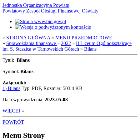
Jednostka Organizacyjna Powiatu
Powiatowy Zespół Obsługi Finansowej Oświaty
»
STRONA GŁÓWNA
»
MENU PRZEDMIOTOWE
»
Sprawozdania finansowe
»
2022
»
II Liceum Ogólnokształcące
im. S. Staszica w Tarnowskich Górach
»
Bilans
Tytuł:
Bilans
Symbol:
Bilans
Załączniki:
1) Bilans
Typ: PDF, Rozmiar: 503.4 KB
Data wprowadzenia:
2023-05-08
WIĘCEJ
»
POWRÓT
Menu Strony