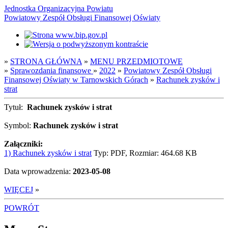
Jednostka Organizacyjna Powiatu
Powiatowy Zespół Obsługi Finansowej Oświaty
»
STRONA GŁÓWNA
»
MENU PRZEDMIOTOWE
»
Sprawozdania finansowe
»
2022
»
Powiatowy Zespół Obsługi
Finansowej Oświaty w Tarnowskich Górach
»
Rachunek zysków i
strat
Tytuł:
Rachunek zysków i strat
Symbol:
Rachunek zysków i strat
Załączniki:
1) Rachunek zysków i strat
Typ: PDF, Rozmiar: 464.68 KB
Data wprowadzenia:
2023-05-08
WIĘCEJ
»
POWRÓT