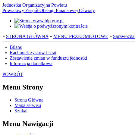
Jednostka Organizacyjna Powiatu
Powiatowy Zespół Obsługi Finansowej Oświaty
»
STRONA GŁÓWNA
»
MENU PRZEDMIOTOWE
»
Sprawozda
»
Bilans
»
Rachunek zysków i strat
»
Zestawienie zmian w funduszu jednostki
»
Informacja dodatkowa
POWRÓT
Menu Strony
Strona Główna
Mapa serwisu
Szukaj
Menu Nawigacji