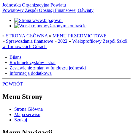
Jednostka Organizacyjna Powiatu
Powiatowy Zespół Obsługi Finansowej Oświaty
»
STRONA GŁÓWNA
»
MENU PRZEDMIOTOWE
»
Sprawozdania finansowe
»
2022
»
Wieloprofilowy Zespół Szkół
w Tarnowskich Górach
»
Bilans
»
Rachunek zysków i strat
»
Zestawienie zmian w funduszu jednostki
»
Informacja dodatkowa
POWRÓT
Menu Strony
Strona Główna
Mapa serwisu
Szukaj
Menu Nawigacji