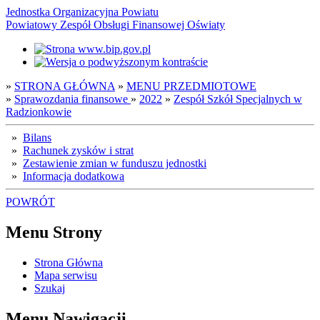
Jednostka Organizacyjna Powiatu
Powiatowy Zespół Obsługi Finansowej Oświaty
»
STRONA GŁÓWNA
»
MENU PRZEDMIOTOWE
»
Sprawozdania finansowe
»
2022
»
Zespół Szkół Specjalnych w
Radzionkowie
»
Bilans
»
Rachunek zysków i strat
»
Zestawienie zmian w funduszu jednostki
»
Informacja dodatkowa
POWRÓT
Menu Strony
Strona Główna
Mapa serwisu
Szukaj
Menu Nawigacji