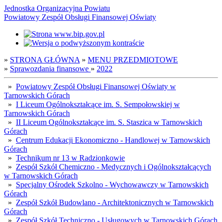
Jednostka Organizacyjna Powiatu
Powiatowy Zespół Obsługi Finansowej Oświaty
»
STRONA GŁÓWNA
»
MENU PRZEDMIOTOWE
»
Sprawozdania finansowe
»
2022
»
Powiatowy Zespół Obsługi Finansowej Oświaty w
Tarnowskich Górach
»
I Liceum Ogólnokształcące im. S. Sempołowskiej w
Tarnowskich Górach
»
II Liceum Ogólnokształcące im. S. Staszica w Tarnowskich
Górach
»
Centrum Edukacji Ekonomiczno - Handlowej w Tarnowskich
Górach
»
Technikum nr 13 w Radzionkowie
»
Zespół Szkół Chemiczno - Medycznych i Ogólnokształcących
w Tarnowskich Górach
»
Specjalny Ośrodek Szkolno - Wychowawczy w Tarnowskich
Górach
»
Zespół Szkół Budowlano - Architektonicznych w Tarnowskich
Górach
»
Zespół Szkół Techniczno - Usługowych w Tarnowskich Górach