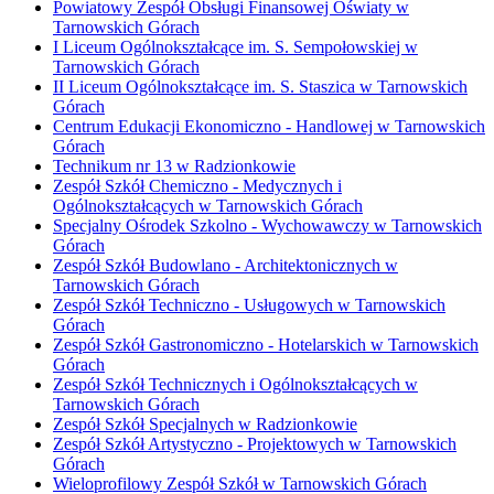
Powiatowy Zespół Obsługi Finansowej Oświaty w
Tarnowskich Górach
I Liceum Ogólnokształcące im. S. Sempołowskiej w
Tarnowskich Górach
II Liceum Ogólnokształcące im. S. Staszica w Tarnowskich
Górach
Centrum Edukacji Ekonomiczno - Handlowej w Tarnowskich
Górach
Technikum nr 13 w Radzionkowie
Zespół Szkół Chemiczno - Medycznych i
Ogólnokształcących w Tarnowskich Górach
Specjalny Ośrodek Szkolno - Wychowawczy w Tarnowskich
Górach
Zespół Szkół Budowlano - Architektonicznych w
Tarnowskich Górach
Zespół Szkół Techniczno - Usługowych w Tarnowskich
Górach
Zespół Szkół Gastronomiczno - Hotelarskich w Tarnowskich
Górach
Zespół Szkół Technicznych i Ogólnokształcących w
Tarnowskich Górach
Zespół Szkół Specjalnych w Radzionkowie
Zespół Szkół Artystyczno - Projektowych w Tarnowskich
Górach
Wieloprofilowy Zespół Szkół w Tarnowskich Górach