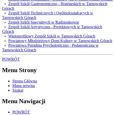
»
Zespół Szkół Gastronomiczno - Hotelarskich w Tarnowskich
Górach
»
Zespół Szkół Technicznych i Ogólnokształcących w
Tarnowskich Górach
»
Zespół Szkół Specjalnych w Radzionkowie
»
Zespół Szkół Artystyczno - Projektowych w Tarnowskich
Górach
»
Wieloprofilowy Zespół Szkół w Tarnowskich Górach
»
Powiatowy Młodzieżowy Dom Kultury w Tarnowskich Górach
»
Powiatowa Poradnia Psychologiczno - Pedagogiczna w
Tarnowskich Górach
POWRÓT
Menu Strony
Strona Główna
Mapa serwisu
Szukaj
Menu Nawigacji
POWRÓT