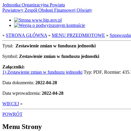
Jednostka Organizacyjna Powiatu
Powiatowy Zespół Obsługi Finansowej Oświaty
»
STRONA GŁÓWNA
»
MENU PRZEDMIOTOWE
»
Sprawozda
Tytuł:
Zestawienie zmian w funduszu jednostki
Symbol:
Zestawienie zmian w funduszu jednostki
Załączniki:
1) Zestawienie zmian w funduszu jednostki
Typ: PDF, Rozmiar: 435
Data dokumentu:
2022-04-28
Data wprowadzenia:
2022-04-28
WIĘCEJ
»
POWRÓT
Menu Strony