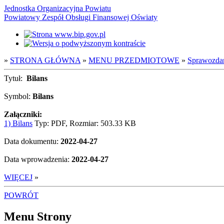
Jednostka Organizacyjna Powiatu
Powiatowy Zespół Obsługi Finansowej Oświaty
»
STRONA GŁÓWNA
»
MENU PRZEDMIOTOWE
»
Sprawozda
Tytuł:
Bilans
Symbol:
Bilans
Załączniki:
1) Bilans
Typ: PDF, Rozmiar: 503.33 KB
Data dokumentu:
2022-04-27
Data wprowadzenia:
2022-04-27
WIĘCEJ
»
POWRÓT
Menu Strony