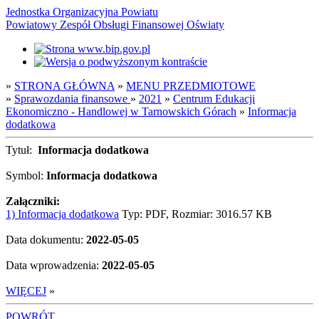
Jednostka Organizacyjna Powiatu
Powiatowy Zespół Obsługi Finansowej Oświaty
»
STRONA GŁÓWNA
»
MENU PRZEDMIOTOWE
»
Sprawozdania finansowe
»
2021
»
Centrum Edukacji
Ekonomiczno - Handlowej w Tarnowskich Górach
»
Informacja
dodatkowa
Tytuł:
Informacja dodatkowa
Symbol:
Informacja dodatkowa
Załączniki:
1) Informacja dodatkowa
Typ: PDF, Rozmiar: 3016.57 KB
Data dokumentu:
2022-05-05
Data wprowadzenia:
2022-05-05
WIĘCEJ
»
POWRÓT