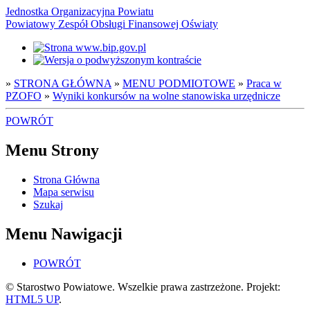
Jednostka Organizacyjna Powiatu
Powiatowy Zespół Obsługi Finansowej Oświaty
»
STRONA GŁÓWNA
»
MENU PODMIOTOWE
»
Praca w
PZOFO
»
Wyniki konkursów na wolne stanowiska urzędnicze
POWRÓT
Menu Strony
Strona Główna
Mapa serwisu
Szukaj
Menu Nawigacji
POWRÓT
© Starostwo Powiatowe. Wszelkie prawa zastrzeżone. Projekt:
HTML5 UP
.