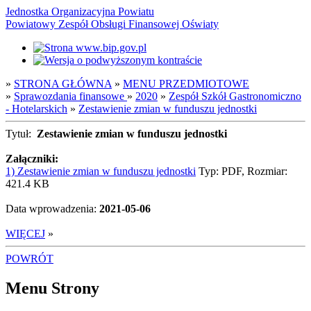
Jednostka Organizacyjna Powiatu
Powiatowy Zespół Obsługi Finansowej Oświaty
»
STRONA GŁÓWNA
»
MENU PRZEDMIOTOWE
»
Sprawozdania finansowe
»
2020
»
Zespół Szkół Gastronomiczno
- Hotelarskich
»
Zestawienie zmian w funduszu jednostki
Tytuł:
Zestawienie zmian w funduszu jednostki
Załączniki:
1) Zestawienie zmian w funduszu jednostki
Typ: PDF, Rozmiar:
421.4 KB
Data wprowadzenia:
2021-05-06
WIĘCEJ
»
POWRÓT
Menu Strony