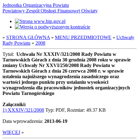
Jednostka Organizacyjna Powiatu
Powiatowy Zespół Obsługi Finansowej Oświaty
»
STRONA GŁÓWNA
»
MENU PRZEDMIOTOWE
»
Uchwały
Rady Powiatu
»
2008
Tytuł:
Uchwała Nr XXXIV/321/2008 Rady Powiatu w
Tarnowskich Górach z dnia 30 grudnia 2008 roku w sprawie
zmiany Uchwały Nr XXVI/250/2008 Rady Powiatu w
Tarnowskich Górach z dnia 26 czerwca 2008 r. w sprawie
ustalenia najniższego wynagrodzenia zasadniczego oraz
wartości jednego punktu przy ustalaniu wysokości
wynagrodzenia dla pracowników jednostek organizacyjnych
Powiatu Tarnogórskiego
Załączniki:
1) XXXIV/321/2008
Typ: PDF, Rozmiar: 49.37 KB
Data wprowadzenia:
2013-06-19
WIĘCEJ
»