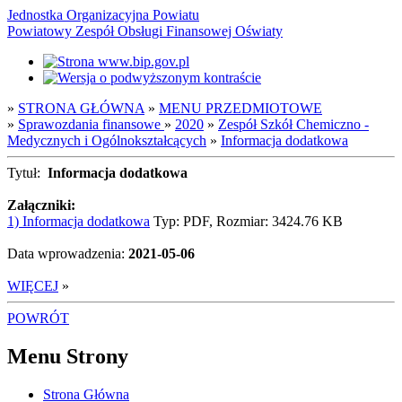
Jednostka Organizacyjna Powiatu
Powiatowy Zespół Obsługi Finansowej Oświaty
»
STRONA GŁÓWNA
»
MENU PRZEDMIOTOWE
»
Sprawozdania finansowe
»
2020
»
Zespół Szkół Chemiczno -
Medycznych i Ogólnokształcących
»
Informacja dodatkowa
Tytuł:
Informacja dodatkowa
Załączniki:
1) Informacja dodatkowa
Typ: PDF, Rozmiar: 3424.76 KB
Data wprowadzenia:
2021-05-06
WIĘCEJ
»
POWRÓT
Menu Strony
Strona Główna