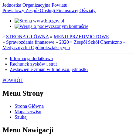
Jednostka Organizacyjna Powiatu
Powiatowy Zespół Obsługi Finansowej Oświaty
»
STRONA GŁÓWNA
»
MENU PRZEDMIOTOWE
»
Sprawozdania finansowe
»
2020
»
Zespół Szkół Chemiczno -
Medycznych i Ogólnokształcących
»
Informacja dodatkowa
»
Rachunek zysków i strat
»
Zestawienie zmian w funduszu jednostki
POWRÓT
Menu Strony
Strona Główna
Mapa serwisu
Szukaj
Menu Nawigacji