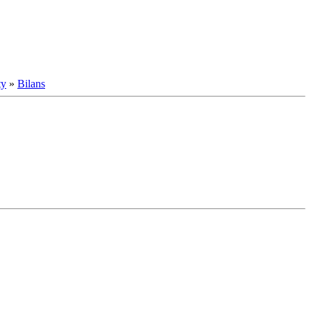
ty
»
Bilans