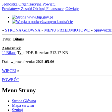
Jednostka Organizacyjna Powiatu
Powiatowy Zespół Obsługi Finansowej Oświaty
»
STRONA GŁÓWNA
»
MENU PRZEDMIOTOWE
»
Sprawozda
Tytuł:
Bilans
Załączniki:
1) Bilans
Typ: PDF, Rozmiar: 512.17 KB
Data wprowadzenia:
2021-05-06
WIĘCEJ
»
POWRÓT
Menu Strony
Strona Główna
Mapa serwisu
Szukaj