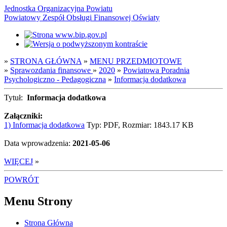
Jednostka Organizacyjna Powiatu
Powiatowy Zespół Obsługi Finansowej Oświaty
»
STRONA GŁÓWNA
»
MENU PRZEDMIOTOWE
»
Sprawozdania finansowe
»
2020
»
Powiatowa Poradnia
Psychologiczno - Pedagogiczna
»
Informacja dodatkowa
Tytuł:
Informacja dodatkowa
Załączniki:
1) Informacja dodatkowa
Typ: PDF, Rozmiar: 1843.17 KB
Data wprowadzenia:
2021-05-06
WIĘCEJ
»
POWRÓT
Menu Strony
Strona Główna