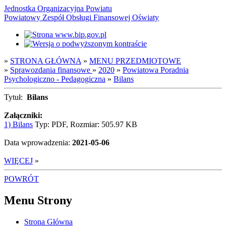
Jednostka Organizacyjna Powiatu
Powiatowy Zespół Obsługi Finansowej Oświaty
»
STRONA GŁÓWNA
»
MENU PRZEDMIOTOWE
»
Sprawozdania finansowe
»
2020
»
Powiatowa Poradnia
Psychologiczno - Pedagogiczna
»
Bilans
Tytuł:
Bilans
Załączniki:
1) Bilans
Typ: PDF, Rozmiar: 505.97 KB
Data wprowadzenia:
2021-05-06
WIĘCEJ
»
POWRÓT
Menu Strony
Strona Główna