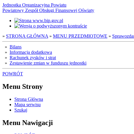
Jednostka Organizacyjna Powiatu
Powiatowy Zespół Obsługi Finansowej Oświaty
»
STRONA GŁÓWNA
»
MENU PRZEDMIOTOWE
»
Sprawozda
»
Bilans
»
Informacja dodatkowa
»
Rachunek zysków i strat
»
Zestawienie zmian w funduszu jednostki
POWRÓT
Menu Strony
Strona Główna
Mapa serwisu
Szukaj
Menu Nawigacji