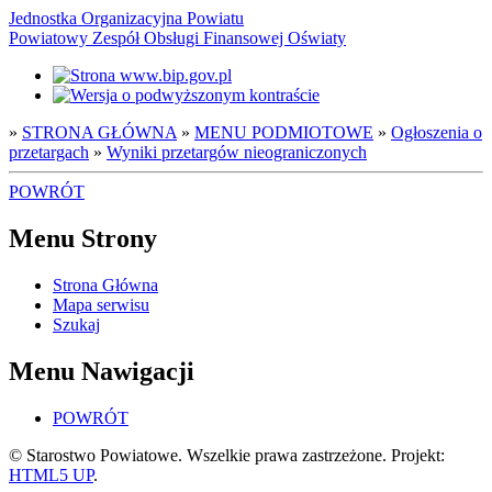
Jednostka Organizacyjna Powiatu
Powiatowy Zespół Obsługi Finansowej Oświaty
»
STRONA GŁÓWNA
»
MENU PODMIOTOWE
»
Ogłoszenia o
przetargach
»
Wyniki przetargów nieograniczonych
POWRÓT
Menu Strony
Strona Główna
Mapa serwisu
Szukaj
Menu Nawigacji
POWRÓT
© Starostwo Powiatowe. Wszelkie prawa zastrzeżone. Projekt:
HTML5 UP
.