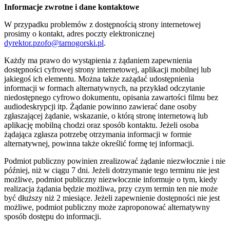
Informacje zwrotne i dane kontaktowe
W przypadku problemów z dostępnością strony internetowej
prosimy o kontakt, adres poczty elektronicznej
dyrektor.pzofo@tarnogorski.pl
.
Każdy ma prawo do wystąpienia z żądaniem zapewnienia
dostępności cyfrowej strony internetowej, aplikacji mobilnej lub
jakiegoś ich elementu. Można także zażądać udostępnienia
informacji w formach alternatywnych, na przykład odczytanie
niedostępnego cyfrowo dokumentu, opisania zawartości filmu bez
audiodeskrypcji itp. Żądanie powinno zawierać dane osoby
zgłaszającej żądanie, wskazanie, o którą stronę internetową lub
aplikację mobilną chodzi oraz sposób kontaktu. Jeżeli osoba
żądająca zgłasza potrzebę otrzymania informacji w formie
alternatywnej, powinna także określić formę tej informacji.
Podmiot publiczny powinien zrealizować żądanie niezwłocznie i nie
później, niż w ciągu 7 dni. Jeżeli dotrzymanie tego terminu nie jest
możliwe, podmiot publiczny niezwłocznie informuje o tym, kiedy
realizacja żądania będzie możliwa, przy czym termin ten nie może
być dłuższy niż 2 miesiące. Jeżeli zapewnienie dostępności nie jest
możliwe, podmiot publiczny może zaproponować alternatywny
sposób dostępu do informacji.