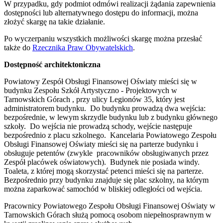
W przypadku, gdy podmiot odmówi realizacji żądania zapewnienia
dostępności lub alternatywnego dostępu do informacji, można
złożyć skargę na takie działanie.
Po wyczerpaniu wszystkich możliwości skargę można przesłać
także do
Rzecznika Praw Obywatelskich
.
Dostępność architektoniczna
Powiatowy Zespół Obsługi Finansowej Oświaty mieści się w
budynku Zespołu Szkół Artystyczno - Projektowych w
Tarnowskich Górach , przy ulicy Legionów 35, który jest
administratorem budynku. Do budynku prowadzą dwa wejścia:
bezpośrednie, w lewym skrzydle budynku lub z budynku głównego
szkoły. Do wejścia nie prowadzą schody, wejście następuje
bezpośrednio z placu szkolnego. Kancelaria Powiatowego Zespołu
Obsługi Finansowej Oświaty mieści się na parterze budynku i
obsługuje petentów (zwykle pracowników obsługiwanych przez
Zespół placówek oświatowych). Budynek nie posiada windy.
Toaleta, z której mogą skorzystać petenci mieści się na parterze.
Bezpośrednio przy budynku znajduje się plac szkolny, na którym
można zaparkować samochód w bliskiej odległości od wejścia.
Pracownicy Powiatowego Zespołu Obsługi Finansowej Oświaty w
Tarnowskich Górach służą pomocą osobom niepełnosprawnym w