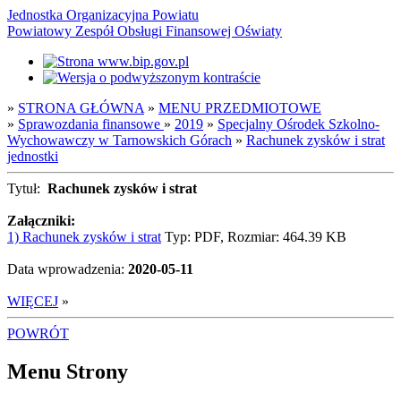
Jednostka Organizacyjna Powiatu
Powiatowy Zespół Obsługi Finansowej Oświaty
»
STRONA GŁÓWNA
»
MENU PRZEDMIOTOWE
»
Sprawozdania finansowe
»
2019
»
Specjalny Ośrodek Szkolno-
Wychowawczy w Tarnowskich Górach
»
Rachunek zysków i strat
jednostki
Tytuł:
Rachunek zysków i strat
Załączniki:
1) Rachunek zysków i strat
Typ: PDF, Rozmiar: 464.39 KB
Data wprowadzenia:
2020-05-11
WIĘCEJ
»
POWRÓT
Menu Strony