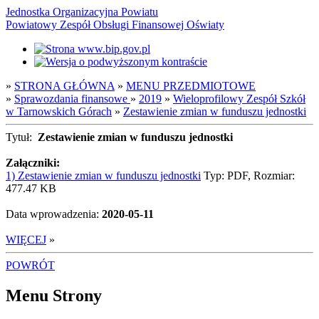
Jednostka Organizacyjna Powiatu
Powiatowy Zespół Obsługi Finansowej Oświaty
»
STRONA GŁÓWNA
»
MENU PRZEDMIOTOWE
»
Sprawozdania finansowe
»
2019
»
Wieloprofilowy Zespół Szkół
w Tarnowskich Górach
»
Zestawienie zmian w funduszu jednostki
Tytuł:
Zestawienie zmian w funduszu jednostki
Załączniki:
1) Zestawienie zmian w funduszu jednostki
Typ: PDF, Rozmiar:
477.47 KB
Data wprowadzenia:
2020-05-11
WIĘCEJ
»
POWRÓT
Menu Strony