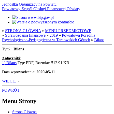
Jednostka Organizacyjna Powiatu
Powiatowy Zespół Obsługi Finansowej Oświaty
»
STRONA GŁÓWNA
»
MENU PRZEDMIOTOWE
»
Sprawozdania finansowe
»
2019
»
Powiatowa Poradnia
Psychologiczno-Pedagogiczna w Tarnowskich Górach
»
Bilans
Tytuł:
Bilans
Załączniki:
1) Bilans
Typ: PDF, Rozmiar: 512.91 KB
Data wprowadzenia:
2020-05-11
WIĘCEJ
»
POWRÓT
Menu Strony
Strona Główna